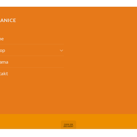
RANICE
me
hop
ama
takt