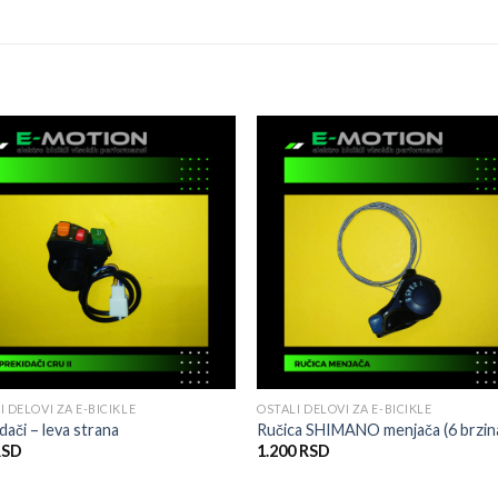
Dodati
Dod
na
n
listu
lis
želja
žel
I DELOVI ZA E-BICIKLE
OSTALI DELOVI ZA E-BICIKLE
dači – leva strana
Ručica SHIMANO menjača (6 brzin
RSD
1.200
RSD