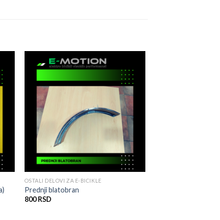
ati
Dodati
a
na
tu
listu
ja
želja
OSTALI DELOVI ZA E-BICIKLE
a)
Prednji blatobran
800
RSD