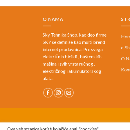
O NAMA
ST
Sky Tehnika Shop, kao deo firme
Ho
SKY se definiše kao multi brend
e-S
internet prodavnica. Pre svega
električnih bicikli , baštenskih
O N
mašina i svih vrsta ručnog ,
Kon
električnog i akumulatorskog
alata.
Ova veb stranica koristi kolačiće engl. ''coockies''