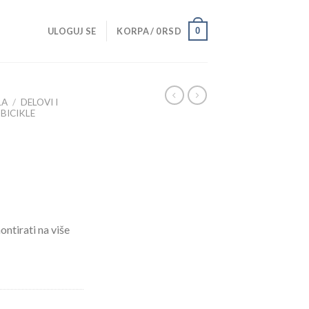
0
ULOGUJ SE
KORPA /
0
RSD
LA
/
DELOVI I
-BICIKLE
ntirati na više