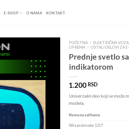
E-SHOP
O NAMA
KONTAKT
POČETNA
/
ELEKTRIČNA VOZI
OPREMA
/
OSTALI DELOVI ZA E
Prednje svetlo sa
Dodati
na
indikatorom
listu
želja
1.200
RSD
Univerzalni deo koji se može mo
modela.
Nema na zalihama
Šifra proizvoda:
1217