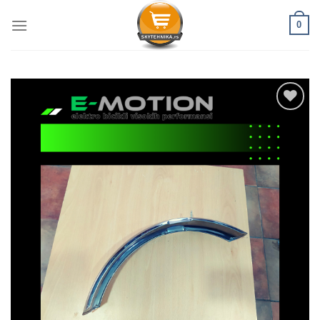
Skip
0
to
content
Dodati
na
listu
želja