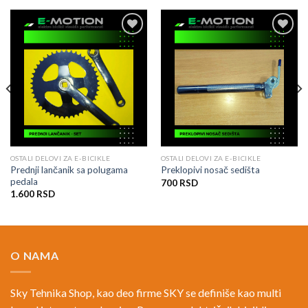
Dodati
Dodati
na
na
listu
listu
želja
želja
OSTALI DELOVI ZA E-BICIKLE
OSTALI DELOVI ZA E-BICIKLE
Prednji lančanik sa polugama
Preklopivi nosač sedišta
pedala
700
RSD
1.600
RSD
O NAMA
Sky Tehnika Shop, kao deo firme SKY se definiše kao multi