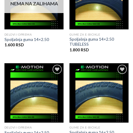
NEMA NA ZALIHAMA
DELOVI I OPREMA
GUME ZA E-BICIKLE
Spoljašnja guma 14×2.50
Spoljašnja guma 14×2.50
TUBELESS
1.600
RSD
1.800
RSD
Dodati
Dodati
na
na
listu
listu
želja
želja
DELOVI I OPREMA
GUME ZA E-BICIKLE
Spoljašnja guma 16×2.50
Spoljašnja guma 16×2.50