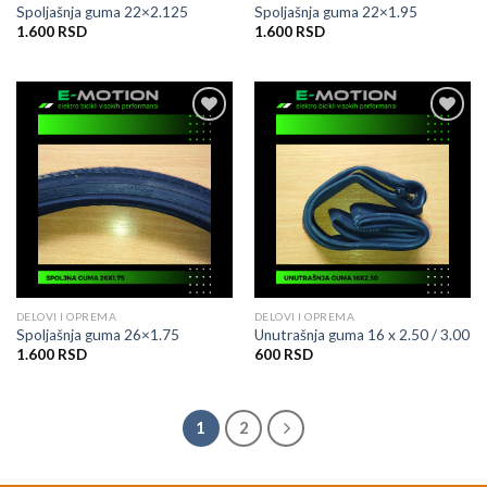
Spoljašnja guma 22×2.125
Spoljašnja guma 22×1.95
1.600
RSD
1.600
RSD
Dodati
Dodati
na
na
listu
listu
želja
želja
DELOVI I OPREMA
DELOVI I OPREMA
Spoljašnja guma 26×1.75
Unutrašnja guma 16 x 2.50 / 3.00
1.600
RSD
600
RSD
1
2