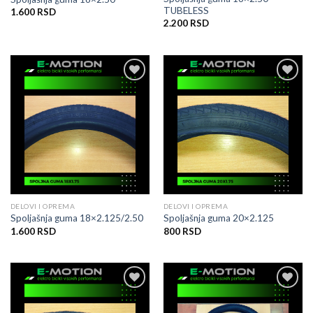
TUBELESS
1.600
RSD
2.200
RSD
Dodati
Dodati
na
na
listu
listu
želja
želja
DELOVI I OPREMA
DELOVI I OPREMA
Spoljašnja guma 18×2.125/2.50
Spoljašnja guma 20×2.125
1.600
RSD
800
RSD
Dodati
Dodati
na
na