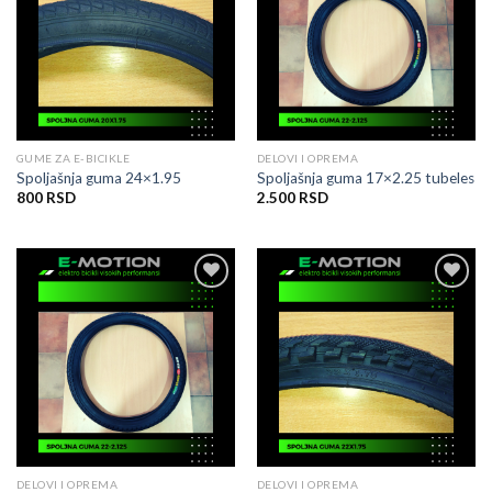
listu
listu
želja
želja
GUME ZA E-BICIKLE
DELOVI I OPREMA
Spoljašnja guma 24×1.95
Spoljašnja guma 17×2.25 tubeles
800
RSD
2.500
RSD
Dodati
Dodati
na
na
listu
listu
želja
želja
DELOVI I OPREMA
DELOVI I OPREMA