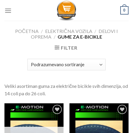
Skip
0
to
content
POČETNA
/
ELEKTRIČNA VOZILA
/
DELOVI I
OPREMA
/
GUME ZA E-BICIKLE
FILTER
Veliki asortiman guma za električne bicikle svih dimenzija, od
14 coli pa do 26 coli.
Dodati
Dodati
na
na
listu
listu
želja
želja