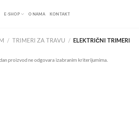
E-SHOP
O NAMA
KONTAKT
AM
/
TRIMERI ZA TRAVU
/
ELEKTRIČNI TRIMERI
dan proizvod ne odgovara izabranim kriterijumima.