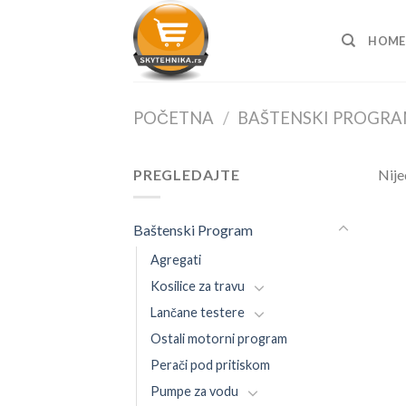
Skip
to
HOME
content
POČETNA
/
BAŠTENSKI PROGR
PREGLEDAJTE
Nije
Baštenski Program
Agregati
Kosilice za travu
Lančane testere
Ostali motorni program
Perači pod pritiskom
Pumpe za vodu