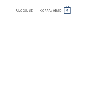
0
ULOGUJ SE
KORPA /
0
RSD