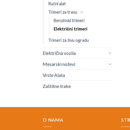
Ručni alat
Trimeri za travu
Benzinski trimeri
Električni trimeri
Trimeri za živu ogradu
Električna vozila
Mesarski noževi
Vrste Alata
Zaštitne trake
O NAMA
ST